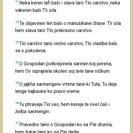
11
Neka keren lafi baši i slava taro Tlo carstvo, neka
vakeren baši Tli sila.
12
Te objavinen len baši o manušikane čhave: Tli sila
hem slava taro Tlo prekrasno carstvo.
13
Tlo carstvo tano večno carstvo, Tlo vladiba baši
sa o pokolenia.
14
O Gospodari potkrepinela sarinen koj perena,
hem Ov isprajnela okolen soj tele tane ničkum.
15
O jajkha sarinengere vrtime tane ki Tute, Tu deja
lenge hajbaske ko pravo vreme.
16
Tu phraveja Tlo vas, hem kereja te ovel čali i
želba sarinengiri.
17
Pravedno tano o Gospodari ko sa Ple drumia,
hem šukar tano ko sa Ple dejlja.