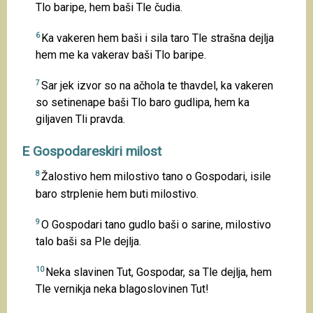
Tlo baripe, hem baši Tle čudia.
6
Ka vakeren hem baši i sila taro Tle strašna dejlja
hem me ka vakerav baši Tlo baripe.
7
Sar jek izvor so na ačhola te thavdel, ka vakeren
so setinenape baši Tlo baro gudlipa, hem ka
giljaven Tli pravda.
E Gospodareskiri milost
8
Žalostivo hem milostivo tano o Gospodari, isile
baro strplenie hem buti milostivo.
9
O Gospodari tano gudlo baši o sarine, milostivo
talo baši sa Ple dejlja.
10
Neka slavinen Tut, Gospodar, sa Tle dejlja, hem
Tle vernikja neka blagoslovinen Tut!