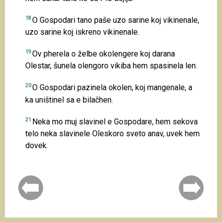
18
O Gospodari tano paše uzo sarine koj vikinenale,
uzo sarine koj iskreno vikinenale.
19
Ov pherela o želbe okolengere koj darana
Olestar, šunela olengoro vikiba hem spasinela len.
20
O Gospodari pazinela okolen, koj mangenale, a
ka uništinel sa e bilačhen.
21
Neka mo muj slavinel e Gospodare, hem sekova
telo neka slavinele Oleskoro sveto anav, uvek hem
dovek.