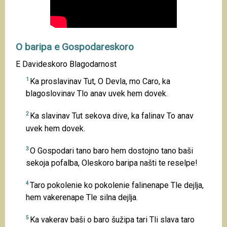
O baripa e Gospodareskoro
E Davideskoro Blagodarnost
1
Ka proslavinav Tut, O Devla, mo Caro, ka
blagoslovinav Tlo anav uvek hem dovek.
2
Ka slavinav Tut sekova dive, ka falinav To anav
uvek hem dovek.
3
O Gospodari tano baro hem dostojno tano baši
sekoja pofalba, Oleskoro baripa našti te reselpe!
4
Taro pokolenie ko pokolenie falinenape Tle dejlja,
hem vakerenape Tle silna dejlja.
5
Ka vakerav baši o baro šužipa tari Tli slava taro