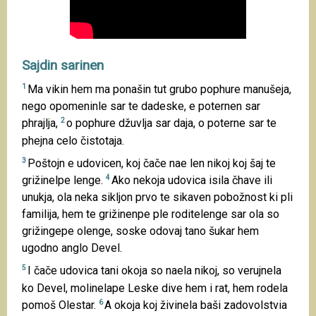
Sajdin sarinen
1
Ma vikin hem ma ponašin tut grubo pophure manušeja,
nego opomeninle sar te dadeske, e poternen sar
2
phrajlja,
o pophure džuvlja sar daja, o poterne sar te
phejna celo čistotaja.
3
Poštojn e udovicen, koj čače nae len nikoj koj šaj te
4
grižinelpe lenge.
Ako nekoja udovica isila čhave ili
unukja, ola neka sikljon prvo te sikaven pobožnost ki pli
familija, hem te grižinenpe ple roditelenge sar ola so
grižingepe olenge, soske odovaj tano šukar hem
ugodno anglo Devel.
5
I čače udovica tani okoja so naela nikoj, so verujnela
ko Devel, molinelape Leske dive hem i rat, hem rodela
6
pomoš Olestar.
A okoja koj živinela baši zadovolstvia