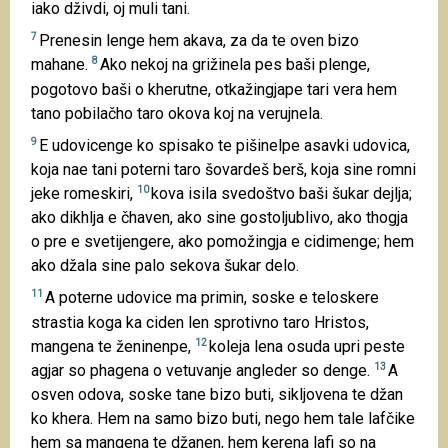
iako dživdi, oj muli tani.
7
Prenesin lenge hem akava, za da te oven bizo
8
mahane.
Ako nekoj na grižinela pes baši plenge,
pogotovo baši o kherutne, otkažingjape tari vera hem
tano pobilačho taro okova koj na verujnela.
9
E udovicenge ko spisako te pišinelpe asavki udovica,
koja nae tani poterni taro šovardeš berš, koja sine romni
10
jeke romeskiri,
kova isila svedoštvo baši šukar dejlja;
ako dikhlja e čhaven, ako sine gostoljublivo, ako thogja
o pre e svetijengere, ako pomožingja e cidimenge; hem
ako džala sine palo sekova šukar delo.
11
A poterne udovice ma primin, soske e teloskere
strastia koga ka ciden len sprotivno taro Hristos,
12
mangena te ženinenpe,
koleja lena osuda upri peste
13
agjar so phagena o vetuvanje angleder so denge.
A
osven odova, soske tane bizo buti, sikljovena te džan
ko khera. Hem na samo bizo buti, nego hem tale lafčike
hem sa mangena te džanen, hem kerena lafi so na