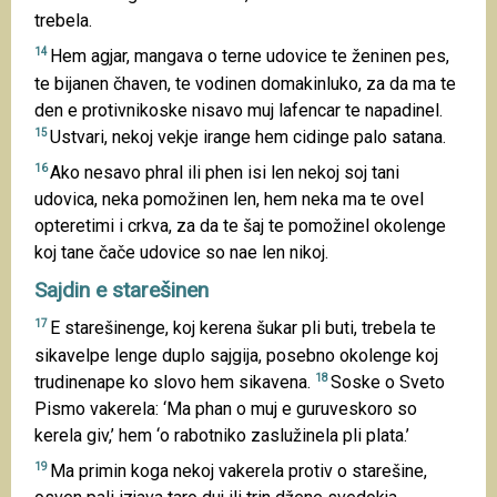
trebela.
14
Hem agjar, mangava o terne udovice te ženinen pes,
te bijanen čhaven, te vodinen domakinluko, za da ma te
den e protivnikoske nisavo muj lafencar te napadinel.
15
Ustvari, nekoj vekje irange hem cidinge palo satana.
16
Ako nesavo phral ili phen isi len nekoj soj tani
udovica, neka pomožinen len, hem neka ma te ovel
opteretimi i crkva, za da te šaj te pomožinel okolenge
koj tane čače udovice so nae len nikoj.
Sajdin e starešinen
17
E starešinenge, koj kerena šukar pli buti, trebela te
sikavelpe lenge duplo sajgija, posebno okolenge koj
18
trudinenape ko slovo hem sikavena.
Soske o Sveto
Pismo vakerela: ‘Ma phan o muj e guruveskoro so
kerela giv,’ hem ‘o rabotniko zaslužinela pli plata.’
19
Ma primin koga nekoj vakerela protiv o starešine,