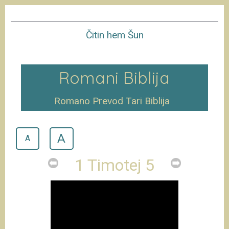
Čitin hem Šun
Romani Biblija
Romano Prevod Tari Biblija
A
A
1 Timotej 5