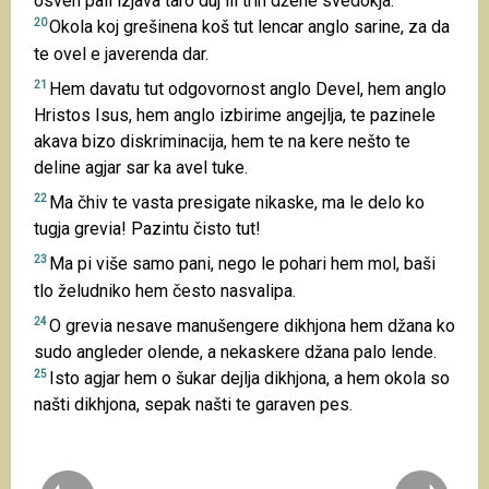
osven pali izjava taro duj ili trin džene svedokja.
20
Okola koj grešinena koš tut lencar anglo sarine, za da
te ovel e javerenda dar.
21
Hem davatu tut odgovornost anglo Devel, hem anglo
Hristos Isus, hem anglo izbirime angejlja, te pazinele
akava bizo diskriminacija, hem te na kere nešto te
deline agjar sar ka avel tuke.
22
Ma čhiv te vasta presigate nikaske, ma le delo ko
tugja grevia! Pazintu čisto tut!
23
Ma pi više samo pani, nego le pohari hem mol, baši
tlo želudniko hem često nasvalipa.
24
O grevia nesave manušengere dikhjona hem džana ko
sudo angleder olende, a nekaskere džana palo lende.
25
Isto agjar hem o šukar dejlja dikhjona, a hem okola so
našti dikhjona, sepak našti te garaven pes.