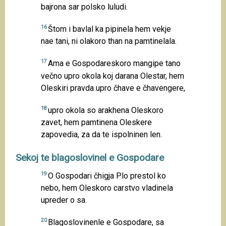
bajrona sar polsko luludi.
16
Štom i bavlal ka pipinela hem vekje
nae tani, ni olakoro than na pamtinelala.
17
Ama e Gospodareskoro mangipe tano
večno upro okola koj darana Olestar, hem
Oleskiri pravda upro čhave e čhavengere,
18
upro okola so arakhena Oleskoro
zavet, hem pamtinena Oleskere
zapovedia, za da te ispolninen len.
Sekoj te blagoslovinel e Gospodare
19
O Gospodari čhigja Plo prestol ko
nebo, hem Oleskoro carstvo vladinela
upreder o sa.
20
Blagoslovinenle e Gospodare, sa