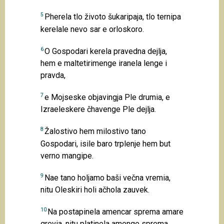
5
Pherela tlo životo šukaripaja, tlo ternipa
kerelale nevo sar e orloskoro.
6
O Gospodari kerela pravedna dejlja,
hem e maltetirimenge iranela lenge i
pravda,
7
e Mojseske objavingja Ple drumia, e
Izraeleskere čhavenge Ple dejlja.
8
Žalostivo hem milostivo tano
Gospodari, isile baro trplenje hem but
verno mangipe.
9
Nae tano holjamo baši večna vremia,
nitu Oleskiri holi ačhola zauvek.
10
Na postapinela amencar sprema amare
grevia, nitu platinela amenge sprema