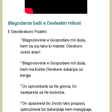
Blagodarna baši e Devleskiri milost
E Davideskoro Psalmi
1
Blagoslovinle e Gospodare mli duša,
hem sa soj tano ki mande: Oleskoro
sveto anav!
2
Blagoslovinle e Gospodare mli duša,
hem ma bistre Oleskere šukaripa so
kergja.
3
Ov oprostinela sa tle grevia, Ov
saskjarela sa tle bolestia;
4
Ov spasinela tlo životo taro propast,
opkružinela tut šukaripaja hem mangipaja;