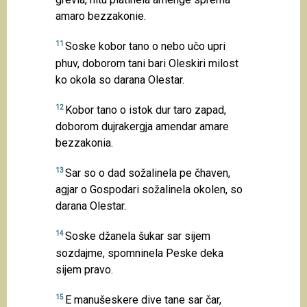
amaro bezzakonie.
11
Soske kobor tano o nebo učo upri
phuv, doborom tani bari Oleskiri milost
ko okola so darana Olestar.
12
Kobor tano o istok dur taro zapad,
doborom dujrakergja amendar amare
bezzakonia.
13
Sar so o dad sožalinela pe čhaven,
agjar o Gospodari sožalinela okolen, so
darana Olestar.
14
Soske džanela šukar sar sijem
sozdajme, spomninela Peske deka
sijem pravo.
15
E manušeskere dive tane sar čar,