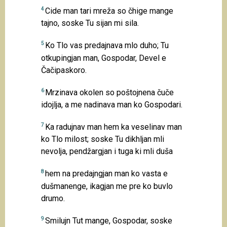
4
Cide man tari mreža so čhige mange
tajno, soske Tu sijan mi sila.
5
Ko Tlo vas predajnava mlo duho; Tu
otkupingjan man, Gospodar, Devel e
Čačipaskoro.
6
Mrzinava okolen so poštojnena čuče
idojlja, a me nadinava man ko Gospodari.
7
Ka radujnav man hem ka veselinav man
ko Tlo milost; soske Tu dikhljan mli
nevolja, pendžargjan i tuga ki mli duša
8
hem na predajngjan man ko vasta e
dušmanenge, ikagjan me pre ko buvlo
drumo.
9
Smilujn Tut mange, Gospodar, soske