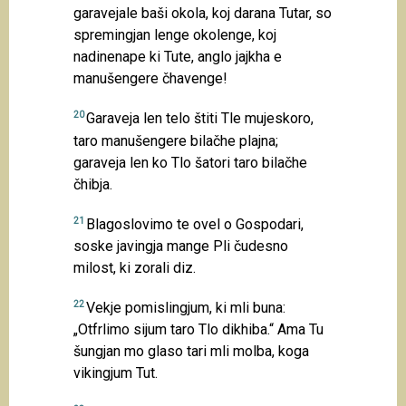
garavejale baši okola, koj darana Tutar, so
spremingjan lenge okolenge, koj
nadinenape ki Tute, anglo jajkha e
manušengere čhavenge!
20
Garaveja len telo štiti Tle mujeskoro,
taro manušengere bilačhe plajna;
garaveja len ko Tlo šatori taro bilačhe
čhibja.
21
Blagoslovimo te ovel o Gospodari,
soske javingja mange Pli čudesno
milost, ki zorali diz.
22
Vekje pomislingjum, ki mli buna:
„Otfrlimo sijum taro Tlo dikhiba.“ Ama Tu
šungjan mo glaso tari mli molba, koga
vikingjum Tut.