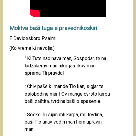
Molitva baši tuga e pravednikoskiri
E Davideskoro Psalmi
(Ko vreme ki nevolja.)
1
Ki Tute nadinava man, Gospodar, te na
ladžakerav man nikogaš: ikav man
sprema Tli pravda!
2
Čhiv paše ki mande Tlo kan, sigjar te
oslobodine man! Ov mange cvrsto karpa
baši zaštita, tvrdina baši o spasenie.
3
Soske Tu sijan mli karpa, mli trvdina,
baši Tlo anav vodin man hem upravin
man.