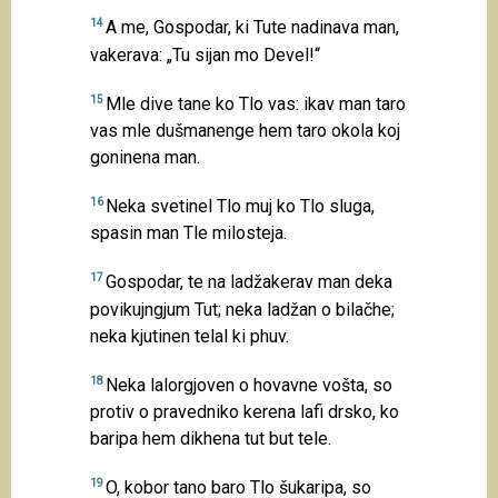
14
A me, Gospodar, ki Tute nadinava man,
vakerava: „Tu sijan mo Devel!“
15
Mle dive tane ko Tlo vas: ikav man taro
vas mle dušmanenge hem taro okola koj
goninena man.
16
Neka svetinel Tlo muj ko Tlo sluga,
spasin man Tle milosteja.
17
Gospodar, te na ladžakerav man deka
povikujngjum Tut; neka ladžan o bilačhe;
neka kjutinen telal ki phuv.
18
Neka lalorgjoven o hovavne vošta, so
protiv o pravedniko kerena lafi drsko, ko
baripa hem dikhena tut but tele.
19
O, kobor tano baro Tlo šukaripa, so