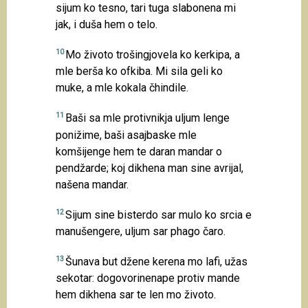
sijum ko tesno, tari tuga slabonena mi
jak, i duša hem o telo.
10
Mo životo trošingjovela ko kerkipa, a
mle berša ko ofkiba. Mi sila geli ko
muke, a mle kokala čhindile.
11
Baši sa mle protivnikja uljum lenge
ponižime, baši asajbaske mle
komšijenge hem te daran mandar o
pendžarde; koj dikhena man sine avrijal,
našena mandar.
12
Sijum sine bisterdo sar mulo ko srcia e
manušengere, uljum sar phago čaro.
13
Šunava but džene kerena mo lafi, užas
sekotar: dogovorinenape protiv mande
hem dikhena sar te len mo životo.