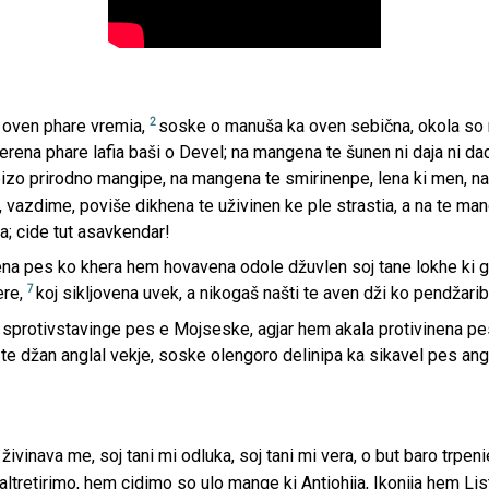
2
 oven phare vremia,
soske o manuša ka oven sebična, okola so 
erena phare lafia baši o Devel; na mangena te šunen ni daja ni dad
izo prirodno mangipe, na mangena te smirinenpe, lena ki men, nae
a, vazdime, poviše dikhena te uživinen ke ple strastia, a na te m
la; cide tut asavkendar!
ena pes ko khera hem hovavena odole džuvlen soj tane lokhe ki go
7
ere,
koj sikljovena uvek, a nikogaš našti te aven dži ko pendžarib
 sprotivstavinge pes e Mojseske, agjar hem akala protivinena p
te džan anglal vekje, soske olengoro delinipa ka sikavel pes ang
 živinava me, soj tani mi odluka, soj tani mi vera, o but baro trpen
ltretirimo, hem cidimo so ulo mange ki Antiohija, Ikonija hem List