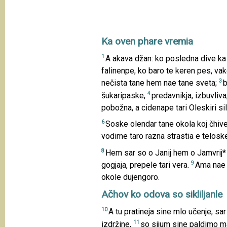
Ka oven phare vremia
1
A akava džan: ko posledna dive ka
falinenpe, ko baro te keren pes, vak
3
nečista tane hem nae tane sveta;
b
4
šukaripaske,
predavnikja, izbuvliv
pobožna, a cidenape tari Oleskiri si
6
Soske olendar tane okola koj čhiv
vodime taro razna strastia e telosk
8
Hem sar so o Janij hem o Jamvrij*
9
gogjaja, prepele tari vera.
Ama nae 
okole dujengoro.
Ačhov ko odova so sikliljanle
10
A tu pratineja sine mlo učenje, sar
11
izdržine,
so sijum sine paldimo ma