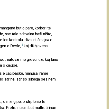
mangena but o pare, korkori te
e, nae tale zahvalna baši ništo,
 len kontrola, diva, dušmajna e
5
angen e Devle,
koj dikhjovena
di, natovarime grevoncar, koj tane
a o čačipe.
es e čačipaske, manuša irame
lo sarine, sar so sikagja pes hem
ie, o mangipe, o strplenie te
ra. Pretrpingjum but maltretiringe