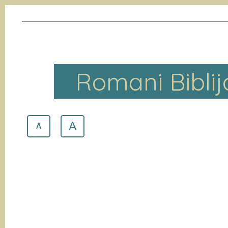
Romani Biblij
A
A