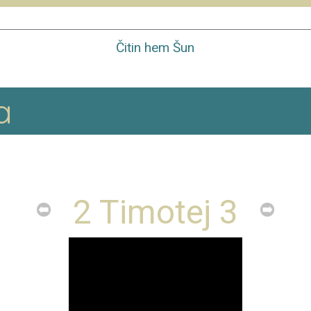
Čitin hem Šun
a
2 Timotej 3