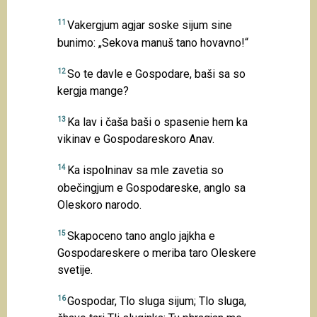
11
Vakergjum agjar soske sijum sine
bunimo: „Sekova manuš tano hovavno!“
12
So te davle e Gospodare, baši sa so
kergja mange?
13
Ka lav i čaša baši o spasenie hem ka
vikinav e Gospodareskoro Anav.
14
Ka ispolninav sa mle zavetia so
obečingjum e Gospodareske, anglo sa
Oleskoro narodo.
15
Skapoceno tano anglo jajkha e
Gospodareskere o meriba taro Oleskere
svetije.
16
Gospodar, Tlo sluga sijum; Tlo sluga,