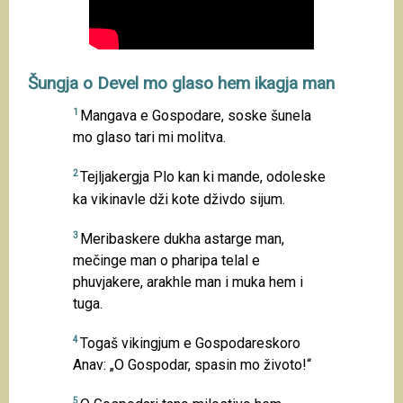
Šungja o Devel mo glaso hem ikagja man
1
Mangava e Gospodare, soske šunela
mo glaso tari mi molitva.
2
Tejljakergja Plo kan ki mande, odoleske
ka vikinavle dži kote dživdo sijum.
3
Meribaskere dukha astarge man,
mečinge man o pharipa telal e
phuvjakere, arakhle man i muka hem i
tuga.
4
Togaš vikingjum e Gospodareskoro
Anav: „O Gospodar, spasin mo životo!“
5