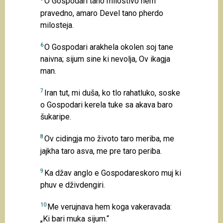
O Gospodari tano milostivo hem
pravedno, amaro Devel tano pherdo
milosteja.
6
O Gospodari arakhela okolen soj tane
naivna; sijum sine ki nevolja, Ov ikagja
man.
7
Iran tut, mi duša, ko tlo rahatluko, soske
o Gospodari kerela tuke sa akava baro
šukaripe.
8
Ov cidingja mo životo taro meriba, me
jajkha taro asva, me pre taro periba.
9
Ka džav anglo e Gospodareskoro muj ki
phuv e dživdengiri.
10
Me verujnava hem koga vakeravada:
„Ki bari muka sijum.“