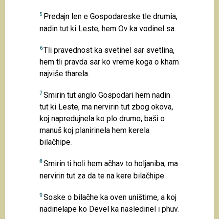
5
Predajn len e Gospodareske tle drumia,
nadin tut ki Leste, hem Ov ka vodinel sa.
6
Tli pravednost ka svetinel sar svetlina,
hem tli pravda sar ko vreme koga o kham
najviše tharela.
7
Smirin tut anglo Gospodari hem nadin
tut ki Leste, ma nervirin tut zbog okova,
koj napredujnela ko plo drumo, baši o
manuš koj planirinela hem kerela
bilačhipe.
8
Smirin ti holi hem ačhav to holjaniba, ma
nervirin tut za da te na kere bilačhipe.
9
Soske o bilačhe ka oven uništime, a koj
nadinelape ko Devel ka nasledinel i phuv.