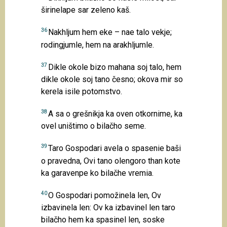
širinelape sar zeleno kaš.
36
Nakhljum hem eke – nae talo vekje;
rodingjumle, hem na arakhljumle.
37
Dikle okole bizo mahana soj talo, hem
dikle okole soj tano česno; okova mir so
kerela isile potomstvo.
38
A sa o grešnikja ka oven otkornime, ka
ovel uništimo o bilačho seme.
39
Taro Gospodari avela o spasenie baši
o pravedna, Ovi tano olengoro than kote
ka garavenpe ko bilačhe vremia.
40
O Gospodari pomožinela len, Ov
izbavinela len: Ov ka izbavinel len taro
bilačho hem ka spasinel len, soske