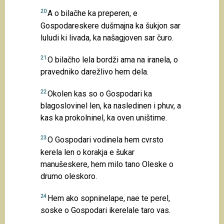
20
A o bilačhe ka preperen, e
Gospodareskere dušmajna ka šukjon sar
luludi ki livada, ka našagjoven sar čuro.
21
O bilačho lela bordži ama na iranela, o
pravedniko darežlivo hem dela.
22
Okolen kas so o Gospodari ka
blagoslovinel len, ka nasledinen i phuv, a
kas ka prokolninel, ka oven uništime.
23
O Gospodari vodinela hem cvrsto
kerela len o korakja e šukar
manušeskere, hem milo tano Oleske o
drumo oleskoro.
24
Hem ako sopninelape, nae te perel,
soske o Gospodari ikerelale taro vas.