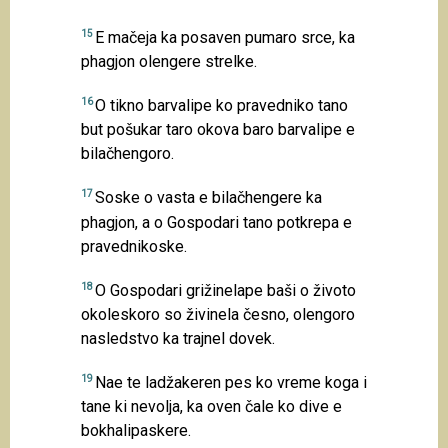
15
E mačeja ka posaven pumaro srce, ka
phagjon olengere strelke.
16
O tikno barvalipe ko pravedniko tano
but pošukar taro okova baro barvalipe e
bilačhengoro.
17
Soske o vasta e bilačhengere ka
phagjon, a o Gospodari tano potkrepa e
pravednikoske.
18
O Gospodari grižinelape baši o životo
okoleskoro so živinela česno, olengoro
nasledstvo ka trajnel dovek.
19
Nae te ladžakeren pes ko vreme koga i
tane ki nevolja, ka oven čale ko dive e
bokhalipaskere.