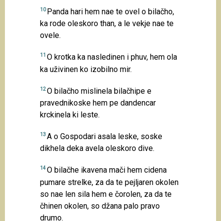
10
Panda hari hem nae te ovel o bilačho,
ka rode oleskoro than, a le vekje nae te
ovele.
11
O krotka ka nasledinen i phuv, hem ola
ka uživinen ko izobilno mir.
12
O bilačho mislinela bilačhipe e
pravednikoske hem pe dandencar
krckinela ki leste.
13
A o Gospodari asala leske, soske
dikhela deka avela oleskoro dive.
14
O bilačhe ikavena mači hem cidena
pumare strelke, za da te pejljaren okolen
so nae len sila hem e čorolen, za da te
čhinen okolen, so džana palo pravo
drumo.