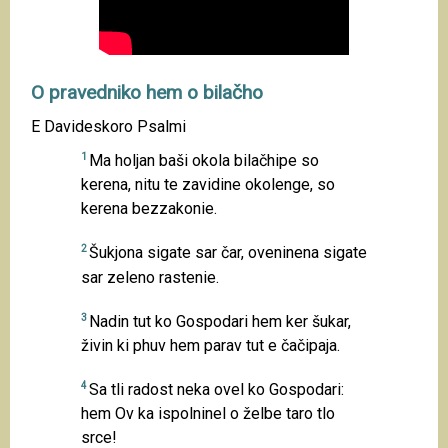
O pravedniko hem o bilačho
E Davideskoro Psalmi
1
Ma holjan baši okola bilačhipe so
kerena, nitu te zavidine okolenge, so
kerena bezzakonie.
2
Šukjona sigate sar čar, oveninena sigate
sar zeleno rastenie.
3
Nadin tut ko Gospodari hem ker šukar,
živin ki phuv hem parav tut e čačipaja.
4
Sa tli radost neka ovel ko Gospodari:
hem Ov ka ispolninel o želbe taro tlo
srce!