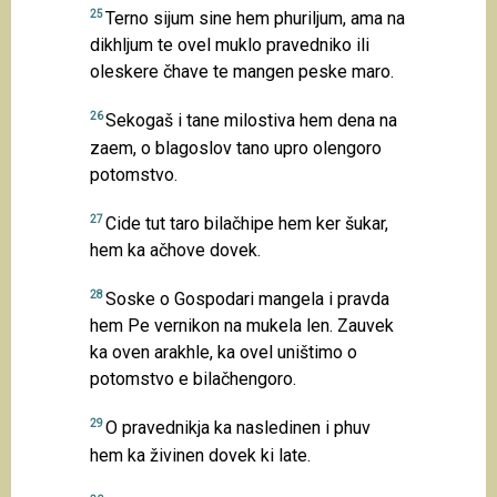
25
Terno sijum sine hem phuriljum, ama na
dikhljum te ovel muklo pravedniko ili
oleskere čhave te mangen peske maro.
26
Sekogaš i tane milostiva hem dena na
zaem, o blagoslov tano upro olengoro
potomstvo.
27
Cide tut taro bilačhipe hem ker šukar,
hem ka ačhove dovek.
28
Soske o Gospodari mangela i pravda
hem Pe vernikon na mukela len. Zauvek
ka oven arakhle, ka ovel uništimo o
potomstvo e bilačhengoro.
29
O pravednikja ka nasledinen i phuv
hem ka živinen dovek ki late.