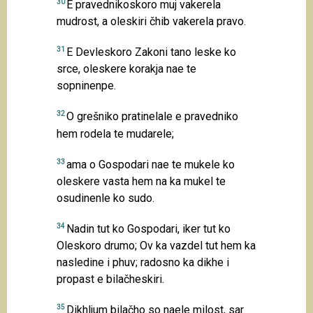
30
E pravednikoskoro muj vakerela
mudrost, a oleskiri čhib vakerela pravo.
31
E Devleskoro Zakoni tano leske ko
srce, oleskere korakja nae te
sopninenpe.
32
O grešniko pratinelale e pravedniko
hem rodela te mudarele;
33
ama o Gospodari nae te mukele ko
oleskere vasta hem na ka mukel te
osudinenle ko sudo.
34
Nadin tut ko Gospodari, iker tut ko
Oleskoro drumo; Ov ka vazdel tut hem ka
nasledine i phuv; radosno ka dikhe i
propast e bilačheskiri.
35
Dikhljum bilačho so naele milost, sar