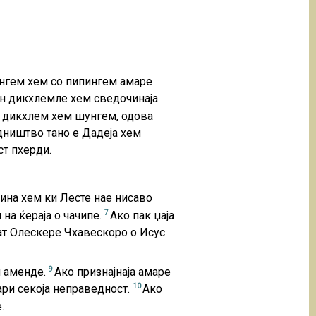
тингем хем со пипингем амаре
ен дикхлемле хем сведочинаја
о дикхлем хем шунгем, одова
едништво тано е Дадеја хем
ст пхерди.
лина хем ки Лесте нае нисаво
7
 на ќераја о чачипе.
Ако пак џаја
 рат Олескере Чхавескоро о Исус
9
и аменде.
Ако признајнаја амаре
10
ари секоја неправедност.
Ако
.