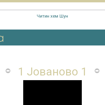
Читин хем Шун
a
1 Јованово 1