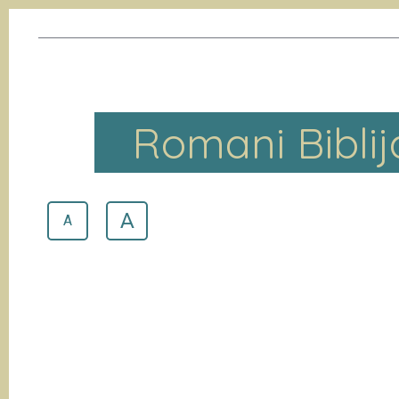
Romani Biblij
A
A