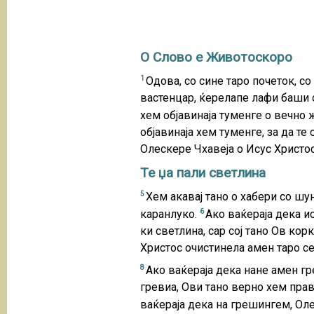
О Слово е Животоскоро
1
Одова, со сине таро почеток, 
вастенцар, ќерелапе лафи баши
хем објавинаја туменге о вечно 
објавинаја хем туменге, за да 
Олескере Чхавеја о Исус Христо
Те џа пали светлина
5
Хем акавај тано о хабери со шу
6
каранлуко.
Ако ваќераја дека ис
ки светлина, сар сој тано Ов ко
Христос очистинела амен таро с
8
Ако ваќераја дека нане амен гр
гревиа, Ови тано верно хем прав
ваќераја дека на грешингем, Оле