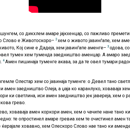
со шунгем, со дикхлем амаре јајкхенцар, со пажливо преме
2
 о Слово е Животоскоро–
хем о живото јавинѓапе, хем ам
3
живото, Кој сине е Дадеја, хем јавинѓапе аменге–
одова, с
те овел тумен хем туменда заедништво аменцар. А амаро за
4
с.
Амен пишинаја туменге акава, за да те овел тумари радо
нгемле Олестар хем со јавинаја туменге: о Девел тано свет
и амен заедништво Олеја, а џаја ко каранлуко, ховаваја хем
ркори ки светлина, иси амен заедништво јек јавереја, хем о
екова грево.
ево, ховаваја амен коркори амен, хем о чачипе нане тано к
едно: те опростинел амаре гревиа хем те очистинел амен т
 ќерајале ховавно, хем Олескоро Слово нае тано ки аменде