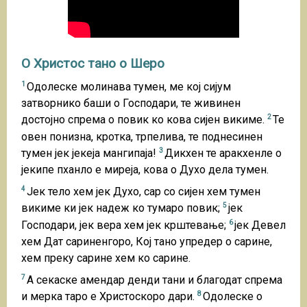
О Христос тано о Шеро
1
Одолеске молинава тумен, ме кој сијум
затворнико баши о Господари, те живинен
2
достојно спрема о повик ко кова сијен викиме.
Те
овен понизна, кротка, трпелива, те поднесинен
3
тумен јек јекеја мангипаја!
Дикхен те аракхенле о
јекипе пханло е миреја, кова о Духо дела тумен.
4
Јек тело хем јек Духо, сар со сијен хем тумен
5
викиме ки јек надеж ко тумаро повик;
јек
6
Господари, јек вера хем јек крштевање;
јек Девел
хем Дат сариненгоро, Кој тано упредер о сарине,
хем преку сарине хем ко сарине.
7
А секаске амендар денди тани и благодат спрема
8
и мерка таро е Христоскоро дари.
Одолеске о