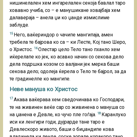
нишинелален хем ингарелален секоја бавлал таро
ховавно учиба, со – е манушикане ховајбаја хем
далавераја – анела џи ко џанде измислиме
заблуде.
15
Него, ваќериндор о чачипе мангипаја, амен
требела те бајрова ко са – ки Лесте, Кој тано Шеро,
16
о Христос.
Олестар цело Тело тано пханло хем
иќерелапе ко јек, ко асавко начин со секова дело
дела подршка козом со валјани јек мерка баши
секова дело; одолеја ќерела о Тело те бајрол, за да
те градинелпе ко мангипе.
Неве мануша ко Христос
17
Акава ваќерава хем сведочинава ко Господари,
те на живинен веќе сар со живинена о мануша со
18
на џанена е Девле, ко чучо пле гоѓаја.
Каранлуко
иси ки ленгири годи, дујрарде тане таро е
Девлескоро живото, баши о биџандипе кова
владинела ки ленде, соске зорале коракоро тано