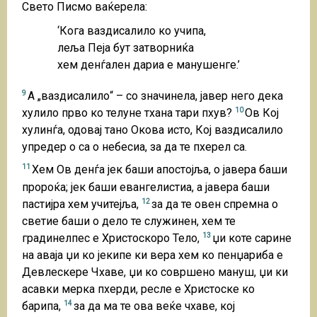
Свето Писмо ваќерела:
‘Кога ваздисалило ко учипа,
леља Пеја бут затворниќа
хем денѓален дариа е манушенге.’
9
А „ваздисалило“ – со значинела, јавер него дека
10
хулило прво ко телуне тхана тари пхув?
Ов Кој
хулинѓа, одовај тано Окова исто, Кој ваздисалило
упредер о са о небесиа, за да те пхерел са.
11
Xем Ов денѓа јек баши апостојља, о јавера баши
пророќа; јек баши евангелистиа, а јавера баши
12
пастијра хем учитејља,
за да те овен спремна о
светие баши о дело те служинен, хем те
13
градинелпес е Христоскоро Тело,
џи коте сарине
на аваја џи ко јекипе ки вера хем ко пенџариба е
Девлескере Чхаве, џи ко совршено мануш, џи ки
асавки мерка пхерди, ресле е Христоске ко
14
барипа,
за да ма те ова веќе чхаве, кој