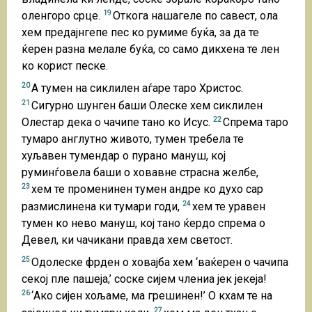
19
оленгоро срце.
Откога нашагеле по савест, ола
хем предајнгепе пес ко румиме буќа, за да те
ќерен разна мелале буќа, со само дикхена те лен
ко корист песке.
20
А тумен на сиклилен аѓаре таро Христос.
21
Сигурно шунген баши Олеске хем сиклилен
22
Олестар дека о чачипе тано ко Исус.
Спрема таро
тумаро англутно живото, тумен требела те
хуљавен тумендар о пурано мануш, кој
руминѓовела баши о ховавне страсна желбе,
23
хем те променинен тумен андре ко духо сар
24
размислинена ки тумари годи,
хем те уравен
тумен ко нево мануш, кој тано ќердо спрема о
Девел, ки чачикани правда хем светост.
25
Одолеске фрден о ховајба хем ‘ваќерен о чачипа
секој пле пашеја,’ соске сијем члениа јек јекеја!
26
‘Ако сијен хољаме, ма грешинен!’ О кхам те на
27