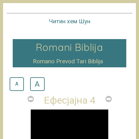
Читин хем Шун
Romani Biblija
Romano Prevod Tari Biblija
A
A
Ефесјајна 4