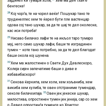
зајдинел ки тумари холи,
хем ма ден тхан е
бенгеске!
28
Кој чорѓа, те на чорел веќе! Пошукар тано те
трудинелпес хем те ќерел бути пле вастенцар
одова сој тано шукар, за да те шај те дел околеске,
кас иси потреба!
29
Нисаво билачхо лафи те на икљол таро тумаро
муј, него само шукар лафи, баши те изградинен
тумен – коте тано потребно, за да те дел благодат
баши окола кој шунена.
30
Хем ма жалостинен о Свети Дух Девлескоро,
Колеја сијен запечатиме баши о диве е
избавибаскоро!
31
Секова ќеркипа, хем холи, хем хољаниба, хем
викиба хем хулиба, те овен отстраниме тумендар,
32
секоле билачхипаја.
Овен јек јекеске шукар,
милостива, опростинен тумен јек јекеја, сар со хем
о Девел опростинѓа туменге ко Христос.